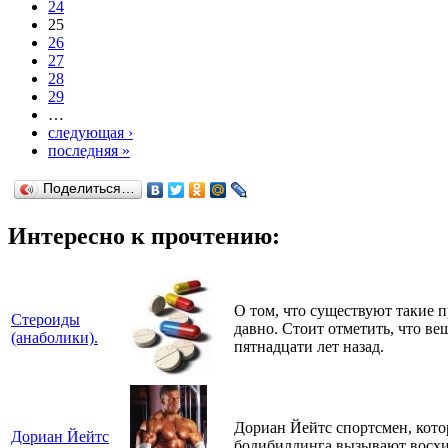
24
25
26
27
28
29
…
следующая ›
последняя »
Поделиться…
Интересно к прочтению:
О том, что существуют такие 
Стероиды
давно. Стоит отметить, что ве
(анаболики).
пятнадцати лет назад.
Дориан Йейтс спортсмен, котор
Дориан Йейтс
бодибилдинга вызывают восх