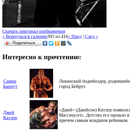
Скачать оригинал изображения
« Вернуться в галерею
395 из 416
« Пред
|
След »
Поделиться…
Интересно к прочтению:
Самир
Ливанский бодибилдер, родившийся
Баннут
город Бейрут.
«Джей» (Джейсон) Катлер появился 
Джей
Массачусетс. Детство его прошло в
Катлер
причем самым младшим ребенком.