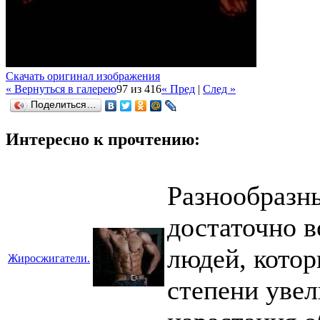
Скачать оригинал изображения
« Вернуться в галерею
97 из 416
« Пред
|
След »
Поделиться…
Интересно к прочтению:
Разнообразн
достаточно в
людей, котор
Жиросжигатели.
степени увел