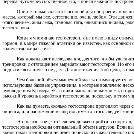
перешагнуть через собственное эго, я понял важность постро
Они не только являются основой для построения прочного 
массы, который мы все, естественно, очень любим. Эти движе
отягощением, жим лежа, становая тяга, олимпийский жим, рабо
тестостерона.
Когда я упоминаю тестостерон, я не имею в виду стимулятор
гормон, и в мире тяжелой атлетики он известен, как основной
количество жира в теле.
Как показывают исследования, для того, чтобы увеличить вы
тренировки с отягощением вырабатывают тестостерон. Но его
поднятие веса ничего не дает. Для достижения этой цели, в п
Чем больший объем мышечной массы стимулируется во время 
использующая базовые упражнения, в которые вовлечено неско
руководством Крамера, участники выполняли жим лежа, и присе
высокий уровень выработки тестостерона, поскольку в этом 
Как вы думаете, сколько тестостерона прогоняют через свое
бицепса, или растяжение мышц ног, вместо этого следует концен
Это не означает, что человек должен прийти в спортзал, и
тестостерона необходим оптимальный объем нагрузок. Если вы н
время такой тренировки не будет происходить желательного ро