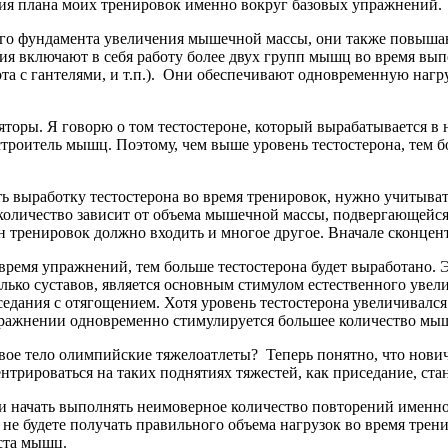
ения плана моих тренировок именно вокруг базовых упражнений.
фундамента увеличения мышечной массы, они также повышают
ния включают в себя работу более двух групп мышц во время вы
та с гантелями, и т.п.). Они обеспечивают одновременную нагру
ы. Я говорю о том тестостероне, который вырабатывается в на
 строитель мышц. Поэтому, чем выше уровень тестостерона, тем 
работку тестостерона во время тренировок, нужно учитывать 
 количество зависит от объема мышечной массы, подвергающейс
лан тренировок должно входить и многое другое. Вначале сконце
упражнений, тем больше тестостерона будет выработано. Это
лько суставов, является основным стимулом естественного увел
дания с отягощением. Хотя уровень тестостерона увеличивался 
упражнении одновременно стимулируется большее количество мы
 тело олимпийские тяжелоатлеты? Теперь понятно, что новички
трироваться на таких поднятиях тяжестей, как приседание, стано
 начать выполнять неимоверное количество повторений именно
е будете получать правильного объема нагрузок во время тренир
ста мышц.