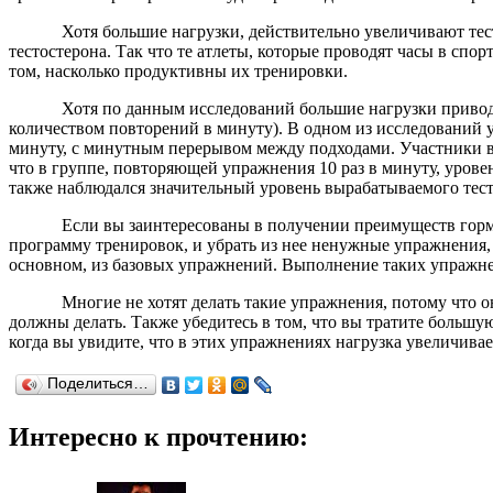
Хотя большие нагрузки, действительно увеличивают тестосте
тестостерона. Так что те атлеты, которые проводят часы в спо
том, насколько продуктивны их тренировки.
Хотя по данным исследований большие нагрузки приводят к 
количеством повторений в минуту). В одном из исследований 
минуту, с минутным перерывом между подходами. Участники в
что в группе, повторяющей упражнения 10 раз в минуту, урове
также наблюдался значительный уровень вырабатываемого тест
Если вы заинтересованы в получении преимуществ гормона е
программу тренировок, и убрать из нее ненужные упражнения,
основном, из базовых упражнений. Выполнение таких упражне
Многие не хотят делать такие упражнения, потому что они с
должны делать. Также убедитесь в том, что вы тратите большу
когда вы увидите, что в этих упражнениях нагрузка увеличивае
Поделиться…
Интересно к прочтению: