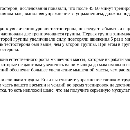
рон, исследования показали, что после 45-60 минут трениров
ртивном зале, выполняя упражнение за упражнением, должны поду
увеличению уровня тестостерона, не следует забывать и еще 
участвовали две тренирующиеся группы. Первая группа занимал
торой группы увеличивали силу, повторяли движения 5 раз в м
нь тестостерона был выше, чем у второй группы. При этом в гру
остерона.
стественного роста мышечной массы, которые вырабатывается
 которые не дают вам увеличить ваши мышцы до максимально во
ний обеспечит большее увеличение мышечной массы, чем растя
лишком трудны. Если вы считаете упражнение слишком трудным
ю часть вашего времени и усилий во время тренировок на дости
тся, то есть неплохой шанс, что вы получите серьезную мускулат