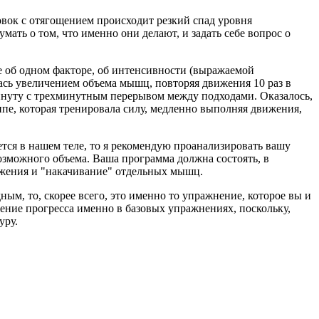
ок с отягощением происходит резкий спад уровня
мать о том, что именно они делают, и задать себе вопрос о
об одном факторе, об интенсивности (выражаемой
ась увеличением объема мышц, повторяя движения 10 раз в
инуту с трехминутным перерывом между подходами. Оказалось,
ппе, которая тренировала силу, медленно выполняя движения,
 в нашем теле, то я рекомендую проанализировать вашу
зможного объема. Ваша программа должна состоять, в
жения и "накачивание" отдельных мышц.
, то, скорее всего, это именно то упражнение, которое вы и
жение прогресса именно в базовых упражнениях, поскольку,
уру.