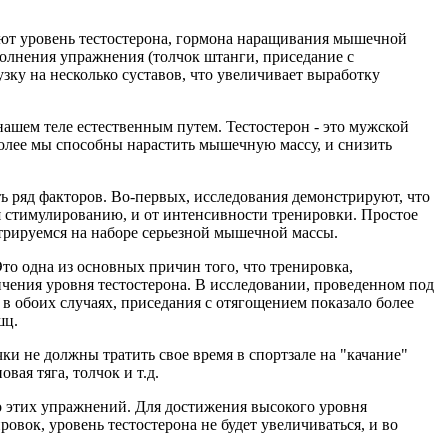
 уровень тестостерона, гормона наращивания мышечной
полнения упражнения (толчок штанги, приседание с
зку на несколько суставов, что увеличивает выработку
шем теле естественным путем. Тестостерон - это мужской
более мы способны нарастить мышечную массу, и снизить
ряд факторов. Во-первых, исследования демонстрируют, что
я стимулированию, и от интенсивности тренировки. Простое
нтрируемся на наборе серьезной мышечной массы.
 одна из основных причин того, что тренировка,
ичения уровня тестостерона. В исследовании, проведенном под
в обоих случаях, приседания с отягощением показало более
шц.
 не должны тратить свое время в спортзале на "качание"
вая тяга, толчок и т.д.
 этих упражнений. Для достижения высокого уровня
овок, уровень тестостерона не будет увеличиваться, и во