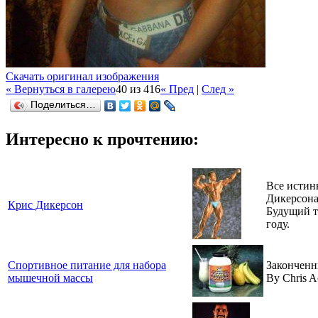
Скачать оригинал изображения
« Вернуться в галерею
40 из 416
« Пред
|
След »
Поделиться…
Интересно к прочтению:
Все истин
Дикерсона
Крис Дикерсон
Будущий т
году.
Спортивное питание для набора
Законченн
мышечной массы
By Chris A