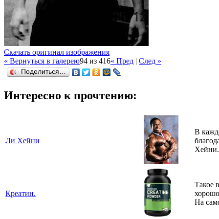
Скачать оригинал изображения
« Вернуться в галерею
94 из 416
« Пред
|
След »
Поделиться…
Интересно к прочтению:
В кажд
Ли Хейни
благод
Хейни.
Такое 
Креатин.
хорошо
На сам