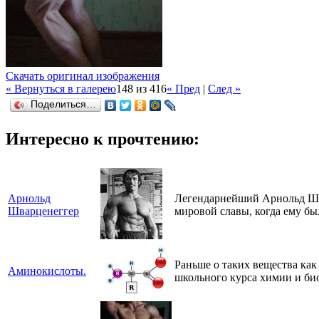
Скачать оригинал изображения
« Вернуться в галерею
148 из 416
« Пред
|
След »
Поделиться…
Интересно к прочтению:
Арнольд
Легендарнейший Арнольд Шва
Шварценеггер
мировой славы, когда ему был
Раньше о таких вещества как
Аминокислоты.
школьного курса химии и би