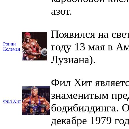
азот.
Появился на све
году 13 мая в А
Ронни
Колеман
Лузиана).
Фил Хит являетс
знаменитым пре
Фил Хит
бодибилдинга. О
декабре 1979 год