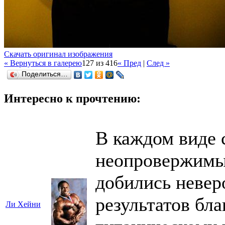
Скачать оригинал изображения
« Вернуться в галерею
127 из 416
« Пред
|
След »
Поделиться…
Интересно к прочтению:
В каждом виде 
неопровержимые
добились невер
результатов бл
Ли Хейни