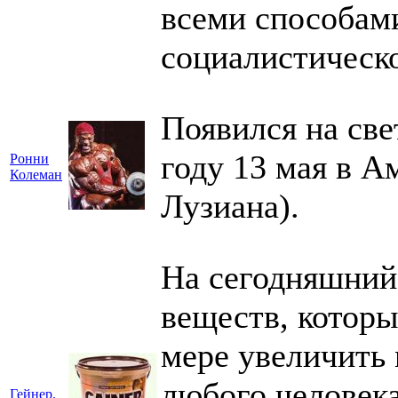
всеми способами
социалистическ
Появился на све
году 13 мая в А
Ронни
Колеман
Лузиана).
На сегодняшний
веществ, которы
мере увеличить
любого человека
Гейнер.