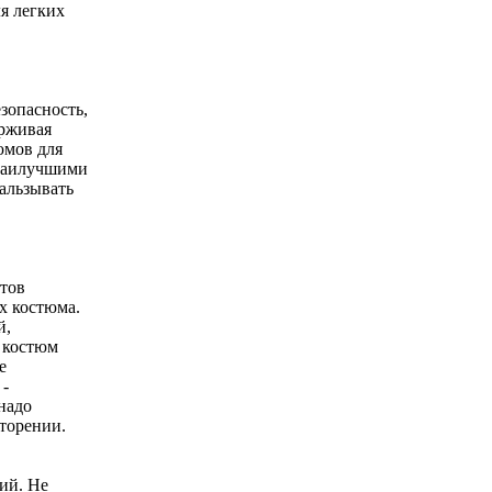
ля легких
зопасность,
ерживая
юмов для
 наилучшими
альзывать
етов
х костюма.
й,
, костюм
е
 -
надо
вторении.
ий. Не