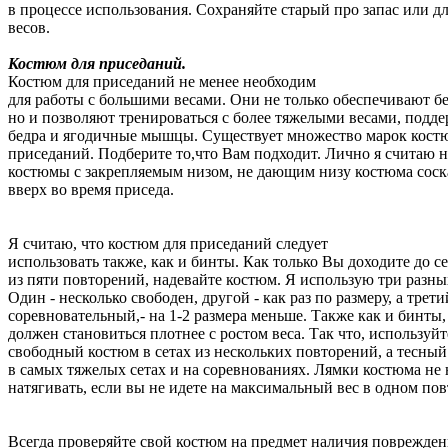
в процессе использования. Сохраняйте старый про запас или д
весов.
Костюм для приседаний.
Костюм для приседаний не менее необходим
для работы с большими весами. Они не только обеспечивают бе
но и позволяют тренироваться с более тяжелыми весами, подд
бедра и ягодичные мышцы. Существует множество марок кост
приседаний. Подберите то,что Вам подходит. Лично я считаю
костюмы с закрепляемым низом, не дающим низу костюма соск
вверх во время приседа.
Я считаю, что костюм для приседаний следует
использовать также, как и бинты. Как только Вы доходите до с
из пяти повторений, надевайте костюм. Я использую три разны
Один - несколько свободен, другой - как раз по размеру, а трети
соревновательный,- на 1-2 размера меньше. Также как и бинты
должен становиться плотнее с ростом веса. Так что, используйт
свободный костюм в сетах из нескольких повторений, а тесный
в самых тяжелых сетах и на соревнованиях. Лямки костюма не 
натягивать, если вы не идете на максимальный вес в одном по
Всегда проверяйте свой костюм на предмет наличия поврежден