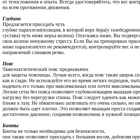
от телосложения и опыта. Всегда удостоверяйтесь, что вес кон
на всем протяжении движения.
Глубина
Предлагается приседать чуть
глубже параллели(позиция, в которой верх бера(у тазобедренно
сустава) чуть ниже верха колена). Опускаясь ниже, Вы подверг
свои колени ненужному стрессу. Если Вы на тренировках прис
ниже параллели(что не рекомендуется), контролируйте вес и не
направлений слишком резко.
Пояс
Тяжелоатлетический пояс предназначен
для защиты поясницы. Лучше всего, когда пояс также широк сп
как и сзади. Не используйте его во время легких подходов, пыт
надевать его только при максимальных или почти максимальны
Легкие сеты без пояса позволяют глубоколежащим мышцам пре
нагрузку без перегрузки спины. Пояс следует одевать как можн
ближе к тазу. Не обязательно затягивать его очень сильно, но о
должен быть одет плотно. Это позволяет мышцам пресса создав
достаточное давление, сохраняя позвоночник в нужной позици
Бинты
Бинты не только необходимы для безопасности,
они также позволяют приседать с большим весом, добовляя п