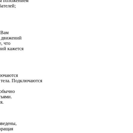
им положением
бателей;
 Вам
е движений
, что
ний кажется
лючаются
тела. Подключаются
 обычно
тьями.
я.
зведены,
вращая