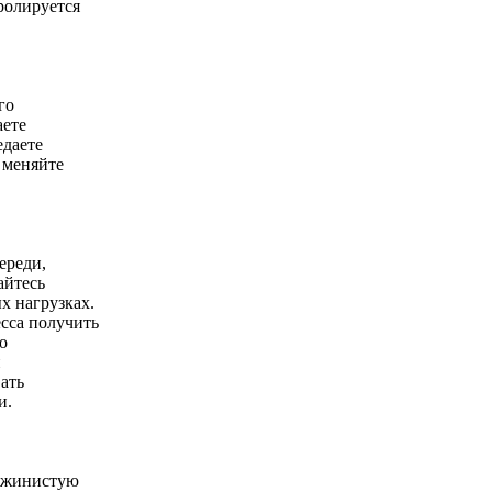
тролируется
го
аете
едаете
 меняйте
ереди,
айтесь
х нагрузках.
сса получить
о
н
ать
и.
ружинистую