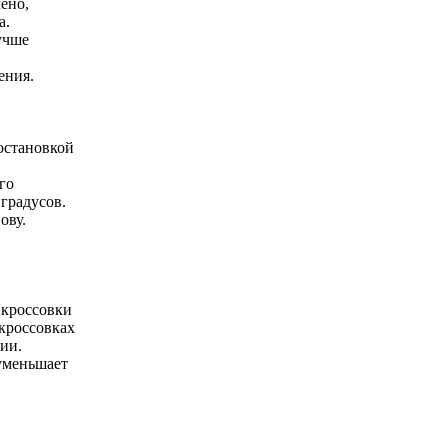
ено,
а.
учше
ения.
остановкой
го
градусов.
ову.
 кроссовки
кроссовках
ии.
уменьшает