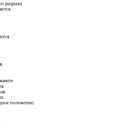
нт разрыва
яется
ится
в.
зьмите
ек
как
ах.
дное положение.
.