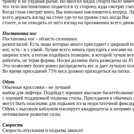
травму и не ухудшая рычаг. Во многих видах спорта было замеч
что тело инстинктивно подается в ту сторону, куда смотрят глаз
Когда глаза смотрят вниз, Вы невольно наклоняетесь вперед. Л
всего держать взгляд на стене где-то на уровне глаз, когда Вы
стоите, и не отводить от него взгляд на протяжении всего движ
Постановка ног
Постановка ног - область сплошных
разногласий. Есть люди которые много приседают с широкой п
ног, есть - и с узкой. Лучше всего начать приседать с ногами на
ширине плеч, а потом подобрать позицию, в которой лучше все
работать, не теряя формы. Носки должны быть разведены на 45 
Это позволяет более ровно распределить вес и дает лучшую осн
Во время приседаний 75% веса должно приходиться на пятки.
Обувь
Обычные кроссовки - не лучший
выбор для лифтера. Подойдут хорошие высокие баскетбольные
с хорошей поддержкой подъема стопы. Приседания в обычных 
могут быть опасными для лодыжек из-за недостаточной фиксац
Обувь с высоким каблуком изолирует квадрицепсы и непрямо 
оптимальное развитие силы.
Скорость
Скорость опускания и подъема зависит