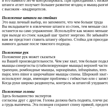
и его намного легче контролировать. При приседаниях с низк
штанги атлет получает большее развитие ягодиц и мышц-разги
с высоким - квадрицепсов.
Положение штанги на стойках
Это ваш личный выбор, но запомните, что чем больше труда
Вы вкладываете в извлечение штанги из стоек, тем меньше сил
останется на само упражнение. Используйте как можно меньш
при выходе из стоек: каждый шаг тратит энергию. Не забывайте
вам же предстоит ставить штангу обратно. Стойка для приседа
намного дальше после тяжелого подхода.
Положение рук
Положение рук может сказаться
на Вашей производительности. Чем уже хват, тем больше подк
мышцы-синергисты (стабилизирующие мышцы) верхней части 
трапеции, ромбоидные мышцы, supraspinatus, infraspinatus, teres
major, teres minor и широчайшие мышцы спины. Широкий хват
используют люди, имеющие проблемы с гибкостью или с запяс
Когда руки широко раздвинуты, контроль за штангой ухудшаетс
Положение головы
Здесь большинство экспертов
согласны друг с другом. Голова должна быть поднята, плечи ра
а грудь выпячена. Эта позиция сохранит спину прямой, предот