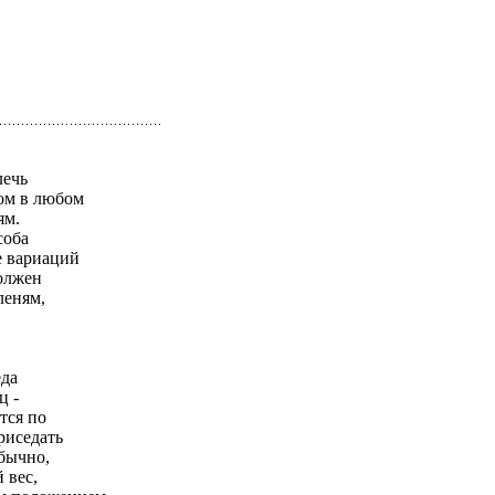
лечь
ом в любом
ям.
соба
е вариаций
должен
леням,
еда
ц -
тся по
риседать
Обычно,
 вес,