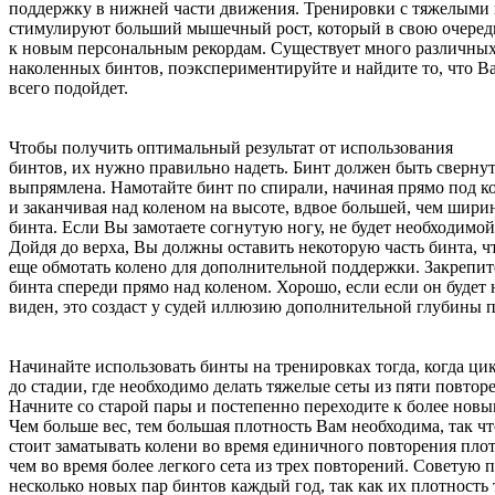
поддержку в нижней части движения. Тренировки с тяжелыми
стимулируют больший мышечный рост, который в свою очередь
к новым персональным рекордам. Существует много различны
наколенных бинтов, поэкспериментируйте и найдите то, что В
всего подойдет.
Чтобы получить оптимальный результат от использования
бинтов, их нужно правильно надеть. Бинт должен быть свернут
выпрямлена. Намотайте бинт по спирали, начиная прямо под к
и заканчивая над коленом на высоте, вдвое большей, чем шири
бинта. Если Вы замотаете согнутую ногу, не будет необходимой
Дойдя до верха, Вы должны оставить некоторую часть бинта, 
еще обмотать колено для дополнительной поддержки. Закрепит
бинта спереди прямо над коленом. Хорошо, если если он будет
виден, это создаст у судей иллюзию дополнительной глубины п
Начинайте использовать бинты на тренировках тогда, когда ци
до стадии, где необходимо делать тяжелые сеты из пяти повтор
Начните со старой пары и постепенно переходите к более новы
Чем больше вес, тем большая плотность Вам необходима, так чт
стоит заматывать колени во время единичного повторения плот
чем во время более легкого сета из трех повторений. Советую 
несколько новых пар бинтов каждый год, так как их плотность 