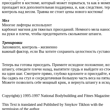
приседайте в костюме, который может порваться, та как в моме
пропадает вся дополнительная поддержка, и, как следствие, тер
контроль над весом. Травма не стоит цены нового костюма!
Мел
Многие лифтеры используют
карбонат магния для тяжелых приседаний. Немного мела нанос
на руки и плечи, чтобы предотвратить скольжение штанги.
Тренировки
Запомните, контроль - жизненно
важный фактор, если Вы хотите сохранить целостность суставо
Теперь вы готовы приседать. Примите исходное положение, во
штангу, отведите плечи назад, выпятите грудь и выйдите из сто
на один шаг. Смотрите прямо, глубоко вдохните и приседайте, 
бы садясь на стул и сосредотачивая большую часть веса на пятк
Можете позволить себе мощный крик, и вернуть штангу в исхо
Copyright(c) 1995-1997 National Bodybuilding and Fitnes Magazine
This Text is translated and Published by Smykov Tikhon with the
permission of the author.