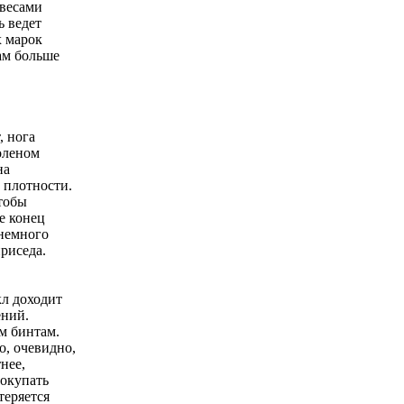
 весами
 ведет
х марок
ам больше
, нога
оленом
на
 плотности.
чтобы
е конец
 немного
риседа.
кл доходит
ений.
м бинтам.
о, очевидно,
нее,
покупать
теряется