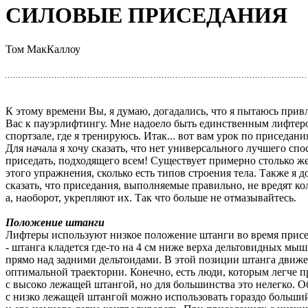
СИЛОВЫЕ ПРИСЕДАНИЯ
Том МакКаллоу
К этому времени Вы, я думаю, догадались, что я пытаюсь прив
Вас к пауэрлифтингу. Мне надоело быть единственным лифтер
спортзале, где я тренируюсь. Итак... вот вам урок по приседани
Для начала я хочу сказать, что нет универсального лучшего спо
приседать, подходящего всем! Существует примерно столько ж
этого упражнения, сколько есть типов строения тела. Также я 
сказать, что приседания, выполняемые правильно, не вредят ко
а, наоборот, укрепляют их. Так что больше не отмазывайтесь.
Положение штанги
Лифтеры используют низкое положение штанги во время прис
- штанга кладется где-то на 4 см ниже верха дельтовидных мыш
прямо над задними дельтоидами. В этой позиции штанга движе
оптимальной траектории. Конечно, есть люди, которым легче п
с высоко лежащей штангой, но для большинства это нелегко. 
с низко лежащей штангой можно использовать гораздо больший