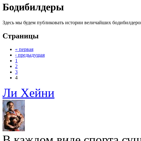
Бодибилдеры
Здесь мы будем публиковать истории величайших бодибилдеро
Страницы
« первая
‹ предыдущая
1
2
3
4
Ли Хейни
В каждом виде спорта су