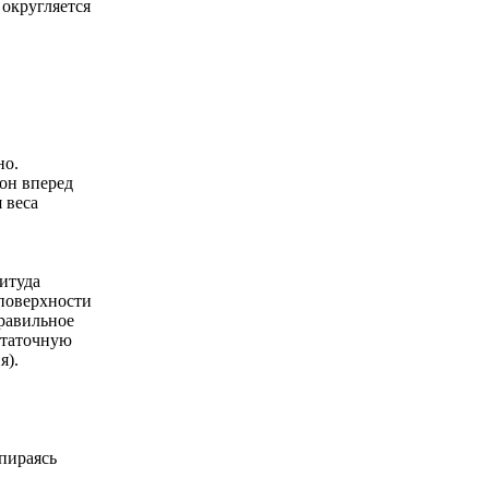
 округляется
но.
он вперед
 веса
литуда
 поверхности
правильное
статочную
я).
опираясь