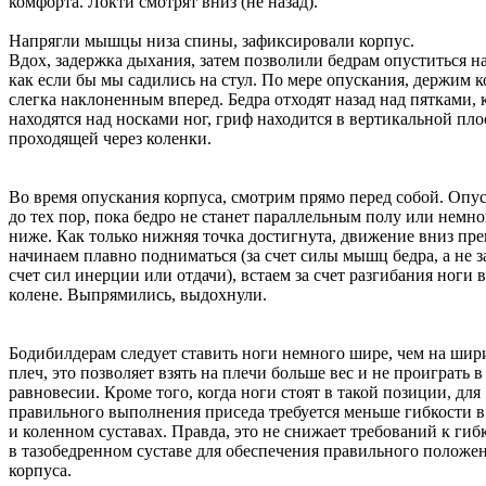
комфорта. Локти смотрят вниз (не назад).
Напрягли мышцы низа спины, зафиксировали корпус.
Вдох, задержка дыхания, затем позволили бедрам опуститься на
как если бы мы садились на стул. По мере опускания, держим 
слегка наклоненным вперед. Бедра отходят назад над пятками, 
находятся над носками ног, гриф находится в вертикальной пло
проходящей через коленки.
Во время опускания корпуса, смотрим прямо перед собой. Опу
до тех пор, пока бедро не станет параллельным полу или немно
ниже. Как только нижняя точка достигнута, движение вниз пре
начинаем плавно подниматься (за счет силы мышц бедра, а не з
счет сил инерции или отдачи), встаем за счет разгибания ноги в
колене. Выпрямились, выдохнули.
Бодибилдерам следует ставить ноги немного шире, чем на шир
плеч, это позволяет взять на плечи больше вес и не проиграть в
равновесии. Кроме того, когда ноги стоят в такой позиции, для
правильного выполнения приседа требуется меньше гибкости в
и коленном суставах. Правда, это не снижает требований к гиб
в тазобедренном суставе для обеспечения правильного положе
корпуса.