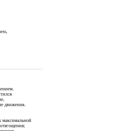
ess,
жением.
стился
ле,
ые движения.
 к максимальной
 отягощения;
печения