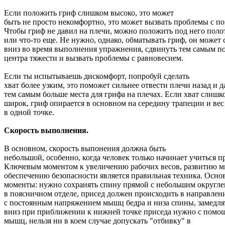
Если положить гриф слишком высоко, это может
быть не просто некомфортно, это может вызвать проблемы с п
Чтобы гриф не давил на плечи, можно положить под него поло
или что-то еще. Не нужно, однако, обматывать гриф, он может 
вниз во время выполнения упражнения, сдвинуть тем самым п
центра тяжести и вызвать проблемы с равновесием.
Если ты испытываешь дискомфорт, попробуй сделать
хват более узким, это поможет сильнее отвести плечи назад и д
тем самым больше места для грифа на плечах. Если хват слишк
широк, гриф опирается в основном на середину трапеции и ве
в одной точке.
Скорость выполнения.
В основном, скорость выпонения должна быть
небольшой, особенно, когда человек только начинает учиться п
Ключевым моментом к увеличению рабочих весов, развитию 
обеспечению безопасности является правильная техника. Осно
моменты: нужно сохранять спину прямой с небольшим округл
в поясничном отделе, присед должен происходить в направлен
с постоянным напряжением мышц бедра и низа спины, замедл
вниз при приближении к нижней точке приседа нужно с помо
мышц, нельзя ни в коем случае допускать "отбивку" в