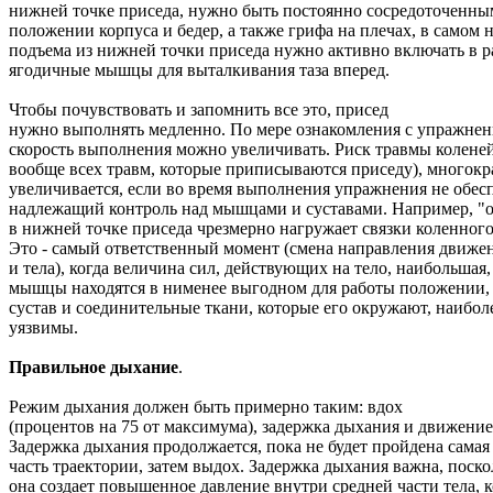
нижней точке приседа, нужно быть постоянно сосредоточенны
положении корпуса и бедер, а также грифа на плечах, в самом 
подъема из нижней точки приседа нужно активно включать в р
ягодичные мышцы для выталкивания таза вперед.
Чтобы почувствовать и запомнить все это, присед
нужно выполнять медленно. По мере ознакомления с упражнен
скорость выполнения можно увеличивать. Риск травмы коленей
вообще всех травм, которые приписываются приседу), многокр
увеличивается, если во время выполнения упражнения не обес
надлежащий контроль над мышцами и суставами. Например, "
в нижней точке приседа чрезмерно нагружает связки коленного
Это - самый ответственный момент (смена направления движе
и тела), когда величина сил, действующих на тело, наибольшая,
мышцы находятся в нименее выгодном для работы положении,
сустав и соединительные ткани, которые его окружают, наибол
уязвимы.
Правильное дыхание
.
Режим дыхания должен быть примерно таким: вдох
(процентов на 75 от максимума), задержка дыхания и движение
Задержка дыхания продолжается, пока не будет пройдена самая
часть траектории, затем выдох. Задержка дыхания важна, поско
она создает повышенное давление внутри средней части тела, к