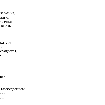
зад-вниз,
корпус
коленки
скости,
скаемся
го
кращается,
а
ину
 тазобедренном
кости
ния