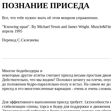
ПОЗНАНИЕ ПРИСЕДА
Все, что тебе нужно знать об этом мощном упражнении.
"Knowing squat". By Michаel Yessis and James Wright. Muscle&Fitn
апрель 1995
Перевод С.Склезнева
Многие бодибилдеры и
некоторые другие атлеты считают присед весьма простым дви
Действительно, что мы видим? Положил штангу на плечи, опу
до положения бедро-параллельно-полу и встал. На самом же де
присед и его многочисленные вариации - очень и очень сложн
Для эффективного выполнения присед требует: 1)способности
стабилизации спины, торса и бедер для поддержки и движения
2)максимальной гибкости в бедре и коленном суставе для обес