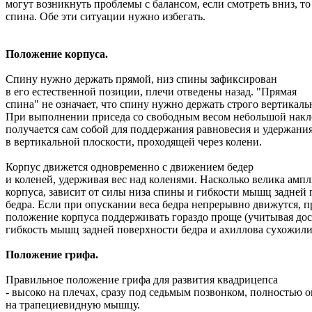
могут возникнуть проблемы с балансом, если смотреть вниз, то
спина. Обе эти ситуации нужно избегать.
Положение корпуса.
Спину нужно держать прямой, низ спины зафиксирован
в его естественной позиции, плечи отведены назад. "Прямая
спина" не означает, что спину нужно держать строго вертикаль
При выполнении приседа со свободным весом небольшой накл
получается сам собой для поддержания равновесия и удержания
в вертикальной плоскости, проходящей через колени.
Корпус движется одновременно с движением бедер
и коленей, удерживая вес над коленями. Насколько велика амп
корпуса, зависит от силы низа спины и гибкости мышц задней
бедра. Если при опускании веса бедра непрерывно движутся, 
положение корпуса поддерживать гораздо проще (учитывая до
гибкость мышц задней поверхности бедра и ахиллова сухожили
Положение грифа.
Правильное положение грифа для развития квадрицепса
- высоко на плечах, сразу под седьмым позвонком, полностью 
на трапециевидную мышцу.