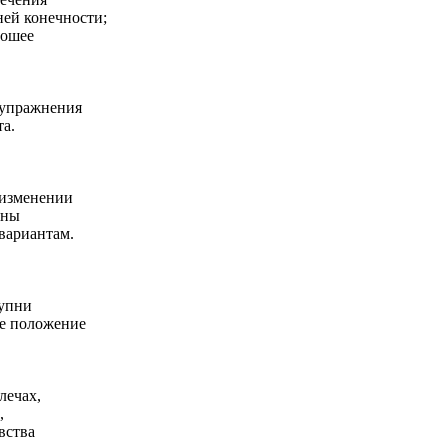
ней конечности;
рошее
 упражнения
та.
 изменении
ины
 вариантам.
тупни
ое положение
лечах,
,
вства