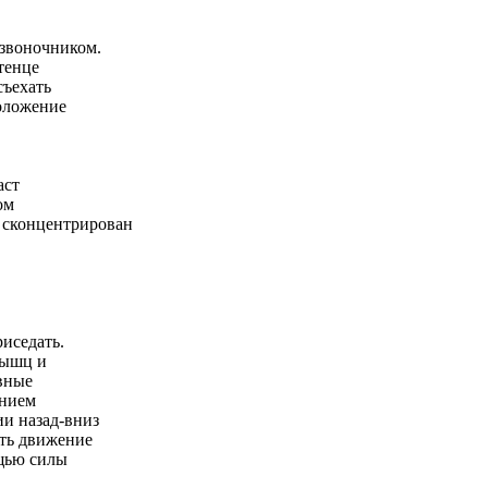
озвоночником.
тенце
съехать
оложение
аст
ом
с сконцентрирован
риседать.
мышц и
вные
ением
ии назад-вниз
ять движение
щью силы