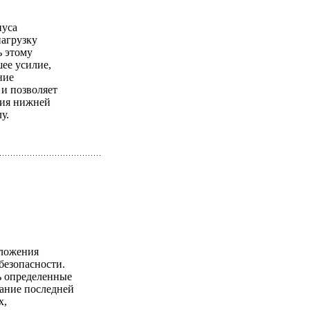
пуса
агрузку
ь этому
ее усилие,
ние
 и позволяет
ния нижней
у.
оложения
безопасности.
ь определенные
ание последней
х,