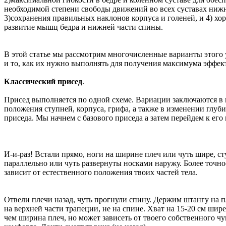
необходимой степени свободы движений во всех суставах ниж
3)сохранения правильных наклонов корпуса и голеней, и 4) хо
развитие мышц бедра и нижней части спины.
В этой статье мы рассмотрим многочисленные варианты этого
и то, как их нужно выполнять для получения максимума эффек
Классический присед
.
Присед выполняется по одной схеме. Вариации заключаются в
положения ступней, корпуса, грифа, а также в изменении глуб
приседа. Мы начнем с базового приседа а затем перейдем к его
И-и-раз! Встали прямо, ноги на ширине плеч или чуть шире, с
параллельно или чуть развернуты носками наружу. Более точн
зависит от естественного положения твоих частей тела.
Отвели плечи назад, чуть прогнули спину. Держим штангу на п
на верхней части трапеции, не на спине. Хват на 15-20 см шире
чем ширина плеч, но может зависеть от твоего собственного чу