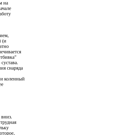
м на
начале
аботу
ием,
 (и
атно
печивается
отбивка"
 сустава.
ния снаряда
 и коленный
ее
 вниз.
 трудная
льку
оторое,