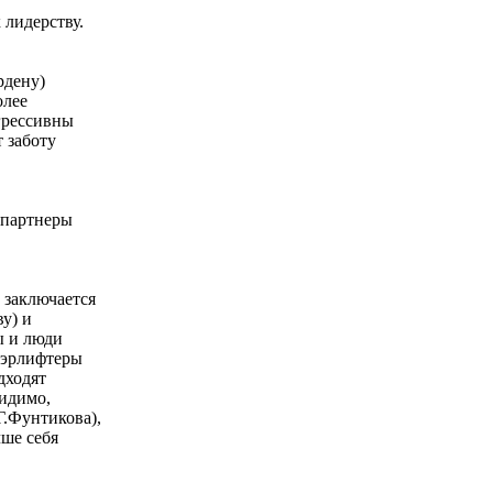
 лидерству.
рдену)
олее
грессивны
 заботу
 партнеры
 заключается
у) и
ы и люди
уэрлифтеры
дходят
видимо,
Г.Фунтикова),
ше себя