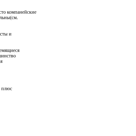
сто компанейские
льны(см.
исты и
тремящиеся
шинство
ая
, плюс