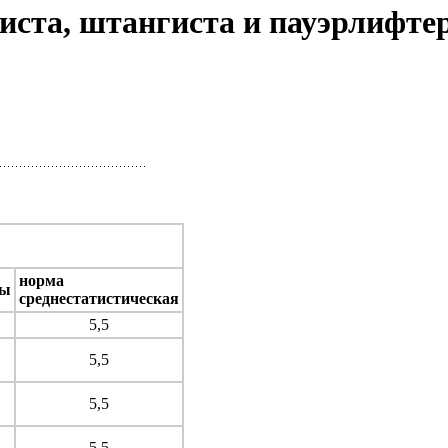
иста, штангиста и пауэрлифте
норма
ры
среднестатистическая
5,5
5,5
5,5
5,5