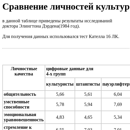
Сравнение личностей культур
в данной таблице приведены результаты исследований
доктора Элингтона Дэрдена(1984 год).
Для получения данных использовался тест Кателла 16 ЛК.
Личностные
цифровые данные для
качества
4-х групп
культуристы
штангисты
пауэрлифте
общительность
5,66
5,61
6,04
умственные
5,78
5,94
7,69
способности
эмоциональная
4,83
4,65
5,34
уравновешенность
стремление к
6,55
7,03
7,01