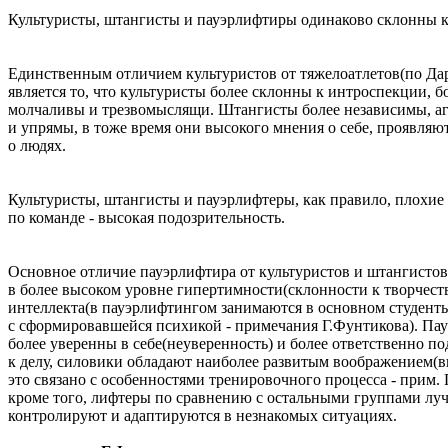
Культуристы, штангисты и пауэрлифтиры одинаково склонны к
Единственным отличием культуристов от тяжелоатлетов(по Да
является то, что культуристы более склонны к интроспекции, б
молчаливы и трезвомыслящи. Штангисты более независимы, а
и упрямы, в тоже время они высокого мнения о себе, проявляют
о людях.
Культуристы, штангисты и пауэрлифтеры, как правило, плохие
по команде - высокая подозрительность.
Основное отличие пауэрлифтира от культуристов и штангистов
в более высоком уровне гипертимности(склонности к творчеств
интеллекта(в пауэрлифтингом занимаются в основном студент
с сформировавшейся психикой - примечания Г.Фунтикова). Па
более уверенны в себе(неуверенность) и более ответственно по
к делу, силовики обладают наиболее развитым воображением(
это связано с особенностями тренировочного процесса - прим. 
кроме того, лифтеры по сравнению с остальными группами луч
контролируют и адаптируются в незнакомых ситуациях.