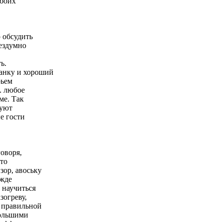
обоих
 обсудить
ездумно
ь.
анку и хороший
рьем
. любое
ме. Так
куют
е гости
оворя,
это
зор, авоську
ежде
 научиться
зогреву,
а правильной
большими