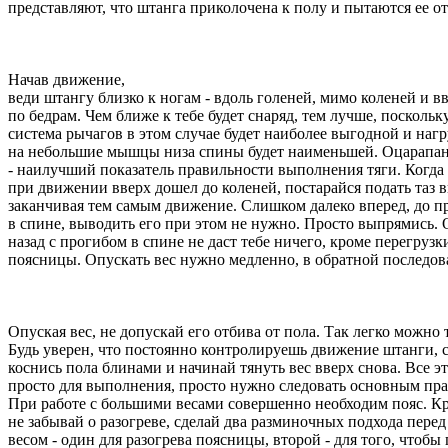
представляют, что штанга приколочена к полу и пытаются ее о
Начав движение,
веди штангу близко к ногам - вдоль голеней, мимо коленей и в
по бедрам. Чем ближе к тебе будет снаряд, тем лучше, поскольк
система рычагов в этом случае будет наиболее выгодной и нагр
на небольшие мышцы низа спины будет наименьшей. Оцарапа
- наилучший показатель правильности выполнения тяги. Когда
при движении вверх дошел до коленей, постарайся подать таз в
заканчивая тем самым движение. Слишком далеко вперед, до п
в спине, выводить его при этом не нужно. Просто выпрямись.
назад с прогибом в спине не даст тебе ничего, кроме перегрузк
поясницы. Опускать вес нужно медленно, в обратной последов
Опуская вес, не допускай его отбива от пола. Так легко можно 
Будь уверен, что постоянно контролируешь движение штанги, 
коснись пола блинами и начинай тянуть вес вверх снова. Все э
просто для выполнения, просто нужно следовать основным пр
При работе с большими весами совершенно необходим пояс. Кр
не забывай о разогреве, сделай два разминочных подхода пере
весом - один для разогрева поясницы, второй - для того, чтобы