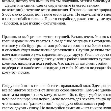
весами, потому что именно так ты получишь от тяги максимум
Держи низ спины слегка округленным (в естественном
положении) в течение всего движения. Позвоночник от приро
S-образную форму, вот таким его и держи. Не округляй его впе
и не прогибайся сильно. Просто старайся держать спину где н
- плоской, а где нужно - округленной.
Правильно выбери положение ступней. Встань очень близко к 
голени должны его касаться. Чем дальше от грифа ты отойдешь
меньше у тебя будет рычаг для работы с весом и тем более сло
и опасным будет выполнение упражнения. Ступни должны сто
плеч или немного уже, параллельно друг другу. Угол поворота
важен, поскольку определяет условия работы коленного сустава
конечно, находится под грифом. Что касается ширины стойки -
подбери сам наиболее выгодную для себя. Кому-то подходит бо
кому-то - поуже.
Следующий шаг к становой тяге - правильный хват. Здесь, опят
все во многом зависит от личных особенностей. Кому-то удобн
хватом на ширине плеч, кому-то может быть будет удобнее взят
немного пошире или поуже. Использовать для захвата грифа лу
что называется "разнохватом" - одна рука обхватывает гриф
сверху, другая - снизу. Не пользуяйся лямками - нет ничего луч