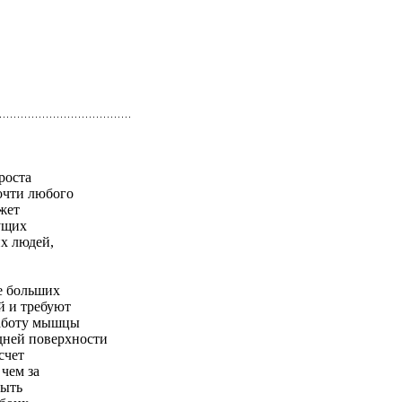
роста
очти любого
ожет
нущих
х людей,
е больших
й и требуют
работу мышцы
дней поверхности
счет
чем за
быть