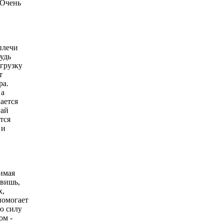
 Очень
плечи
будь
агрузку
т
ра.
 а
ается
гай
тся
 и
имая
авишь,
х,
помогает
ю силу
ом -