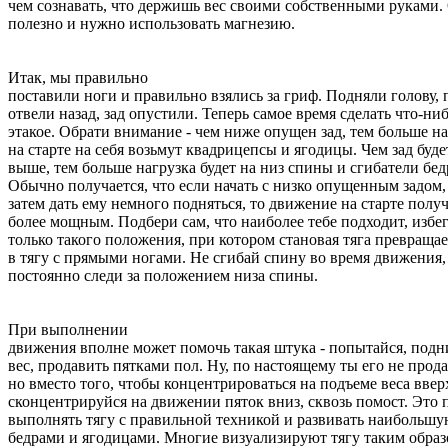
чем сознавать, что держишь вес своими собственными руками.
полезно и нужно использовать магнезию.
Итак, мы правильно
поставили ноги и правильно взялись за гриф. Подняли голову, 
отвели назад, зад опустили. Теперь самое время сделать что-ни
этакое. Обрати внимание - чем ниже опущен зад, тем больше н
на старте на себя возьмут квадрицепсы и ягодицы. Чем зад буде
выше, тем больше нагрузка будет на низ спины и сгибатели бед
Обычно получается, что если начать с низко опущенным задом,
затем дать ему немного подняться, то движение на старте получ
более мощным. Подбери сам, что наиболее тебе подходит, избе
только такого положения, при котором становая тяга превращае
в тягу с прямыми ногами. Не сгибай спину во время движения,
постоянно следи за положением низа спины.
При выполнении
движения вполне может помочь такая штука - попытайся, подн
вес, продавить пятками пол. Ну, по настоящему ты его не прод
но вместо того, чтобы концентрироваться на подъеме веса ввер
сконцентрируйся на движении пяток вниз, сквозь помост. Это 
выполнять тягу с правильной техникой и развивать наибольшу
бедрами и ягодицами. Многие визуализируют тягу таким образ