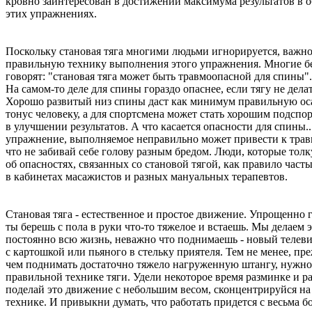
кровно заинтересован в достижении максимума результатов в 
этих упражнениях.
Поскольку становая тяга многими людьми игнорируется, важно
правильную технику выполнения этого упражнения. Многие б
говорят: "становая тяга может быть травмоопасной для спины".
На самом-то деле для спины гораздо опаснее, если тягу не делат
Хорошо развитый низ спины даст как минимум правильную ос
тонус человеку, а для спортсмена может стать хорошим подспо
в улучшении результатов. А что касается опасности для спины..
упражнение, выполняемое неправильно может привести к трав
что не забивай себе голову разным бредом. Люди, которые тол
об опасностях, связанных со становой тягой, как правило часты
в кабинетах масажистов и разных мануальных терапевтов.
Становая тяга - естественное и простое движение. Упрощенно г
ты берешь с пола в руки что-то тяжелое и встаешь. Мы делаем 
постоянно всю жизнь, неважно что поднимаешь - новый телеви
с картошкой или пьяного в стельку приятеля. Тем не менее, пр
чем поднимать достаточно тяжело нагруженную штангу, нужно
правильной технике тяги. Удели некоторое время разминке и ра
поделай это движение с небольшим весом, сконцентрируйся н
технике. И привыкни думать, что работать придется с весьма 