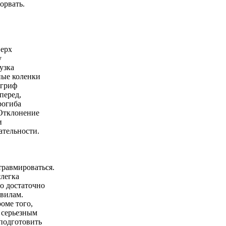
торвать.
верх
у
узка
ные коленки
 гриф
перед,
рогиба
 Отклонение
и
ательности.
травмироваться.
слегка
то достаточно
авилам.
оме того,
д серьезным
 подготовить