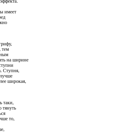
 эффекта.
ды имеет
ред
ужно
грифу,
, тем
жным
ять на ширине
 ступни
. Ступня,
 лучше
лее широкая,
ь таки,
о тянуть
ься
чше то,
ше,