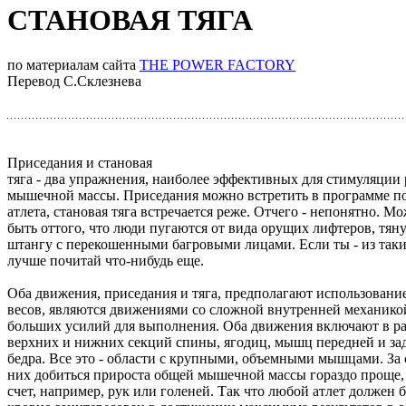
СТАНОВАЯ ТЯГА
по материалам сайта
THE POWER FACTORY
Перевод С.Склезнева
Приседания и становая
тяга - два упражнения, наиболее эффективных для стимуляции 
мышечной массы. Приседания можно встретить в программе п
атлета, становая тяга встречается реже. Отчего - непонятно. М
быть оттого, что люди пугаются от вида орущих лифтеров, тя
штангу с перекошенными багровыми лицами. Если ты - из таки
лучше почитай что-нибудь еще.
Оба движения, приседания и тяга, предполагают использовани
весов, являются движениями со сложной внутренней механико
больших усилий для выполнения. Оба движения включают в 
верхних и нижних секций спины, ягодиц, мышц передней и за
бедра. Все это - области с крупными, объемными мышцами. За 
них добиться прироста общей мышечной массы гораздо проще, 
счет, например, рук или голеней. Так что любой атлет должен 